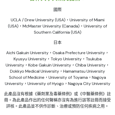
國際
UCLA / Drew University (USA)，University of Miami
(USA)，McMaster University (Canada)，University of
Southern California (USA)
日本
Aichi Gakuin University，Osaka Prefecture University，
Kyusyu University，Tokyo University，Tsukuba
University，Kobe Gakuin University，Chiba University，
Dokkyo Medical University，Hamamatsu University
School of Medicine，University of Toyama，Nagoya
University，University of Hyogo，Nagoya City University
此產品沒有根據《藥劑業及毒藥條例》或《中醫藥條例》註
冊。為此產品作出的任何聲稱亦沒有為進行該等註冊而接受
評核。此產品並不供作診斷、治療或預防任何疾病之用。