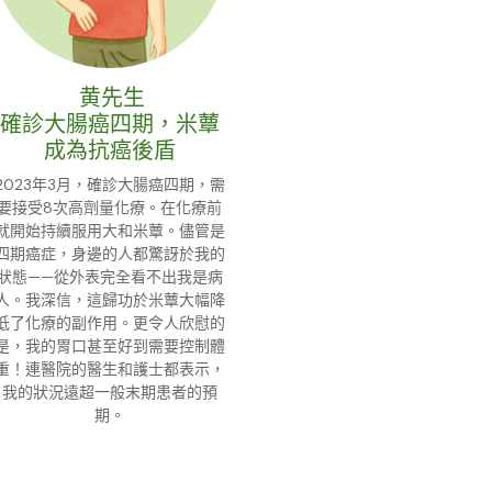
黄先生
確診大腸癌四期，米蕈
成為抗癌後盾
2023年3月，確診大腸癌四期，需
要接受8次高劑量化療。在化療前
就開始持續服用大和米蕈。儘管是
四期癌症，身邊的人都驚訝於我的
狀態——從外表完全看不出我是病
人。我深信，這歸功於米蕈大幅降
低了化療的副作用。更令人欣慰的
是，我的胃口甚至好到需要控制體
重！連醫院的醫生和護士都表示，
我的狀況遠超一般末期患者的預
期。