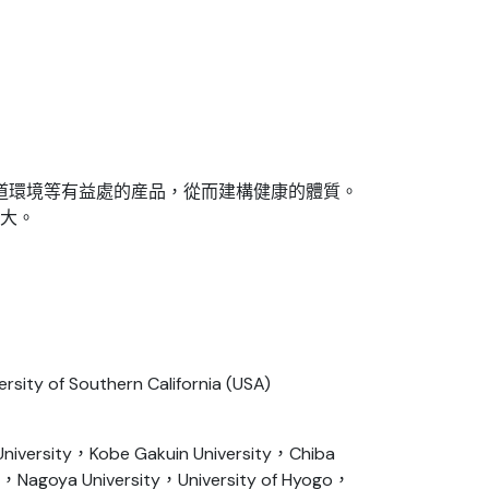
道環境等有益處的産品，從而建構健康的體質。
大。
sity of Southern California (USA)
University，Kobe Gakuin University，Chiba
ma，Nagoya University，University of Hyogo，