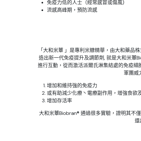
免疫力低的人士（經常感冒或傷風)
流感高峰期，預防流感
「大和米蕈 」是專利米糠精華，由大和藥品株式會
造出新一代免疫提升及調節劑, 就是大和米蕈Bi
進行互動，從而激活派爾氏淋集結處的免疫細
軍團威力
增加和維持強的免疫力
或有助減少化療丶電療副作用，增強食欲
增加存活率
大和米蕈Biobran® 通過很多實驗，證明
還