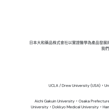
日本大和藥品株式會社以實證醫學為產品發展
我們
UCLA / Drew University (USA)，Uni
Aichi Gakuin University，Osaka Prefectu
University，Dokkyo Medical University，Ham