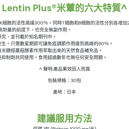
Lentin Plus®米蕈的六大特質^​
細胞的活性高達300％。同時T細胞和B細胞的活性分別各增加2
極高劑量的前提下，也完全無副作用。
研究，並刊載於知名期刊中。
產生。只需數星期即可讓免疫調節作用達到高峰的90％。
將米糠經蘑菇酵素作用萃取出來的天然食品補充品。
疫抑制劑共同使用。食用超過數年也無任何安全問題。
^ 聲明:產品果效因人而異
包裝規格：30包
產地：日本
建議服用方法
保健 1包 (Biobran 1000 mg/天)