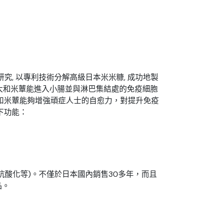
研究, 以專利技術分解高級日本米米糠, 成功地製
子量的大和米蕈能進入小腸並與淋巴集結處的免疫細胞
和米蕈能夠增強頑症人士的自愈力，對提升免疫
以下功能：
、抗酸化等)。不僅於日本國內銷售30多年，而且
品。