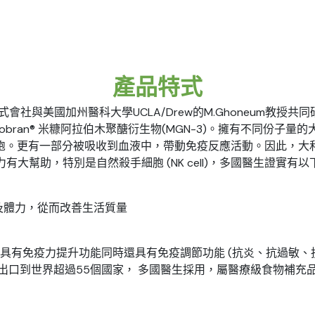
產品特式
社與美國加州醫科大學UCLA/Drew的M.Ghoneum教授共同
obran® 米糠阿拉伯木聚醣衍生物(MGN-3)。擁有不同份
胞。更有一部分被吸收到血液中，帶動免疫反應活動。因此，大
有大幫助，特別是自然殺手細胞 (NK cell)，多國醫生證實有
及體力，從而改善生活質量
其不僅具有免疫力提升功能同時還具有免疫調節功能 (抗炎、抗過敏
出口到世界超過55個國家， 多國醫生採用，屬醫療級食物補充